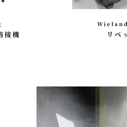
Wielan
社
リベ
溶接機