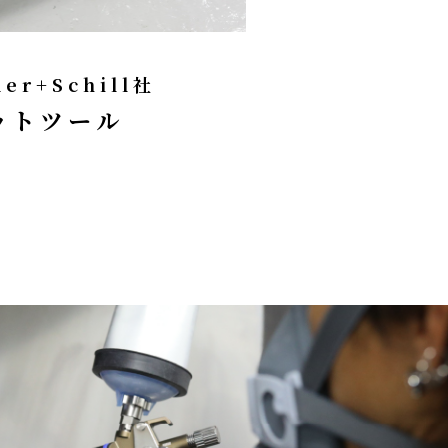
der+Schill社
ットツール